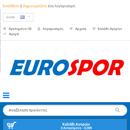
Εισέλθετε
ή
δημιουργήστε
ένα λογαριασμό.
Greek
Αγαπημένα (0)
Λογαριασμός
Αρχική
Καλάθι Αγορών
Αγορά
Τ
π
2
Καλάθι Αγορών
7
0 Αντικείμενα - 0,00€