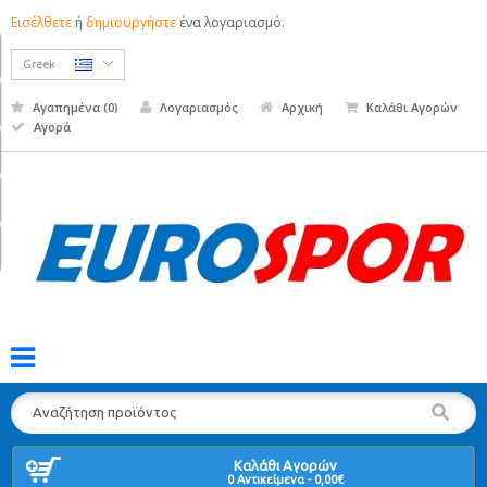
Εισέλθετε
ή
δημιουργήστε
ένα λογαριασμό.
Greek
Αγαπημένα (0)
Λογαριασμός
Αρχική
Καλάθι Αγορών
Αγορά
Τ
π
2
Καλάθι Αγορών
7
0 Αντικείμενα - 0,00€